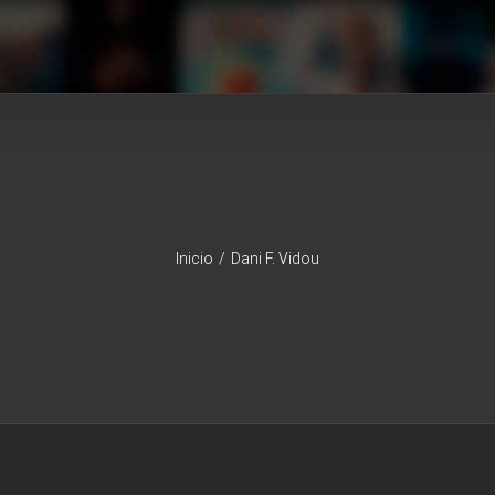
Inicio
/
Dani F. Vidou