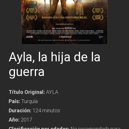
Ayla, la hija de la
guerra
Título Original:
AYLA
País:
Turquía
Duración:
124 minutos
Año:
2017
Clasificación por edades:
No recomendada para