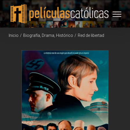
Saltar
al
contenido
Inicio
/
Biografía
,
Drama
,
Histórico
/
Red de libertad