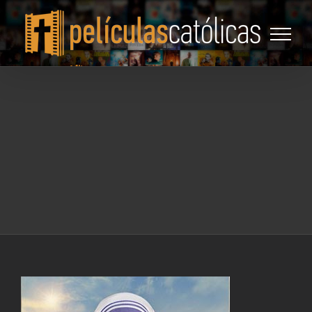
Saltar
al
contenido