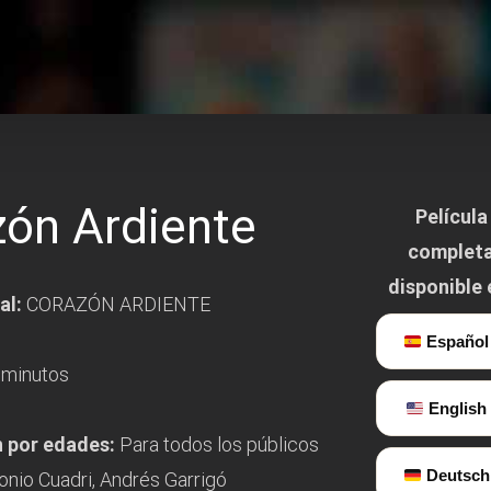
ón Ardiente
Película
complet
disponible 
al:
CORAZÓN ARDIENTE
Español
minutos
English
n por edades:
Para todos los públicos
Deutsch
onio Cuadri, Andrés Garrigó