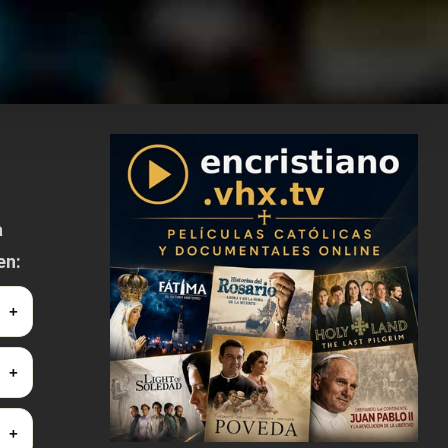
a
en: