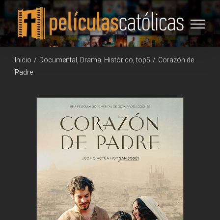
Saltar
al
contenido
Inicio
/
Documental
,
Drama
,
Histórico
,
top5
/
Corazón de
Padre