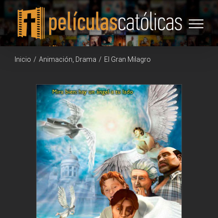
Saltar
al
contenido
Inicio
/
Animación
,
Drama
/
El Gran Milagro