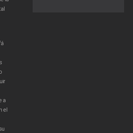
tal
fá
s
o
uir
e a
n el
.
 su