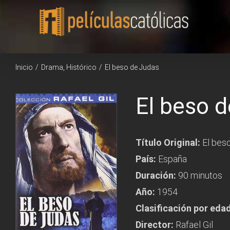
Saltar
al
contenido
Inicio
/
Drama
,
Histórico
/
El beso de Judas
El beso 
Título Original:
El bes
País:
España
Duración:
90 minutos
Año:
1954
Clasificación por eda
Director:
Rafael Gil