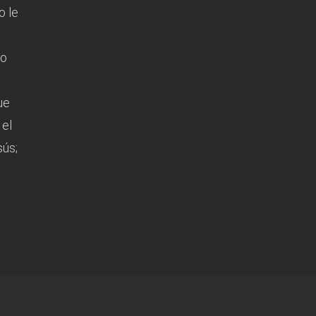
o le
no
ue
 el
sús;