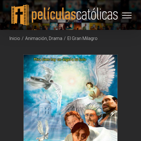
Saltar
al
contenido
Inicio
/
Animación
,
Drama
/
El Gran Milagro