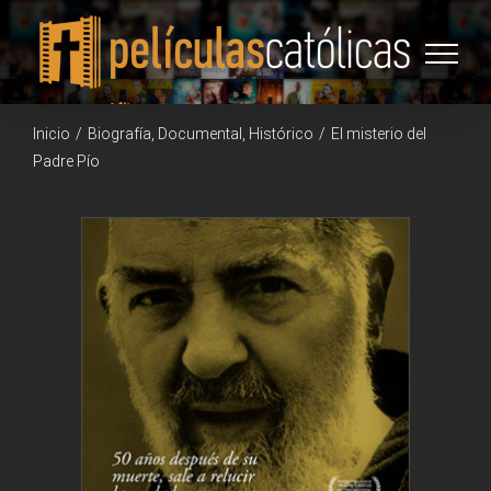
Saltar
al
contenido
Inicio
/
Biografía
,
Documental
,
Histórico
/
El misterio del
Padre Pío