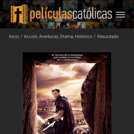
Saltar
al
contenido
Inicio
/
Acción
,
Aventuras
,
Drama
,
Histórico
/
Resucitado