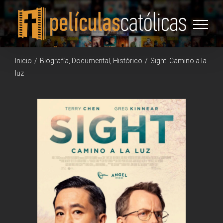
Saltar
al
contenido
Inicio
/
Biografía
,
Documental
,
Histórico
/
Sight: Camino a la
luz