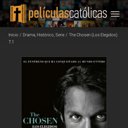
Saltar
al
contenido
Inicio
/
Drama
,
Histórico
,
Serie
/
The Chosen (Los Elegidos)
T.1